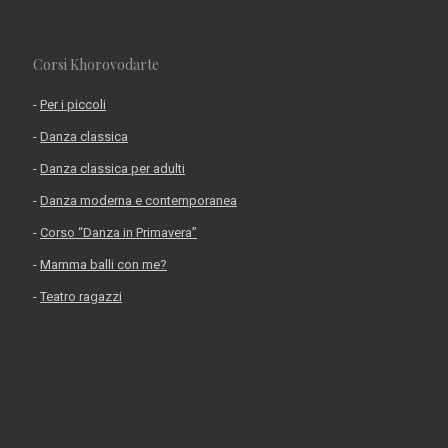
Corsi Khorovodarte
-
Per i piccoli
-
Danza classica
-
Danza classica per adulti
-
Danza moderna e contemporanea
-
Corso “Danza in Primavera”
-
Mamma balli con me?
-
Teatro ragazzi