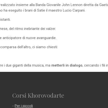
realizzato insieme alla Banda Giovanile John Lennon diretta da Gaeta
o ha eseguito i brani di Satie il maestro Lucio Carpani.
stanti.
nese, del ritmo inebriante dei valzer.
o e anticipatore di nuove avanguardie.
scomparsa dell’altro, ci siamo chiesti:
e i due giganti della musica, ma
metterli in dialogo
, cercando i fili
Corsi Khorovodarte
-
Per i piccoli