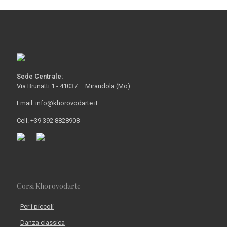
Sede Centrale:
Via Brunatti 1 - 41037 – Mirandola (Mo)
Email: info@khorovodarte.it
Cell. +39 392 8828908
Corsi Khorovodarte
-
Per i piccoli
-
Danza classica