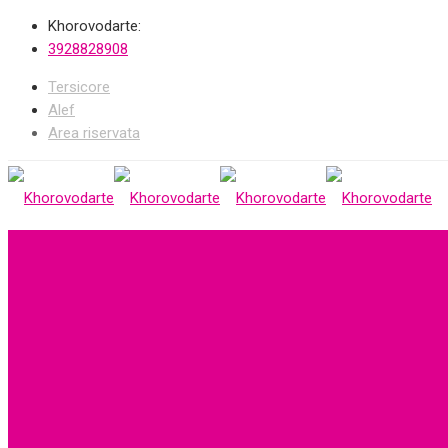
Khorovodarte:
3928828908
Tersicore
Alef
Area riservata