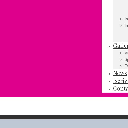
I
I
Galle
V
S
E
News
Iscri
Conta