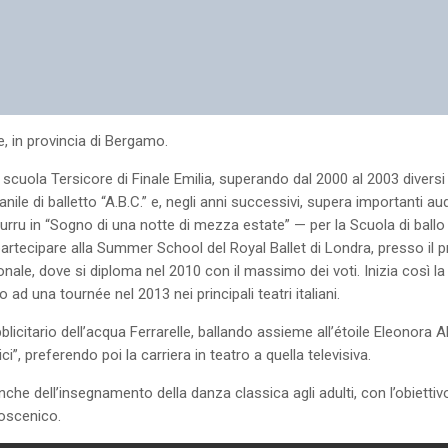
e, in provincia di Bergamo.
uola Tersicore di Finale Emilia, superando dal 2000 al 2003 diversi 
ile di balletto “A.B.C.” e, negli anni successivi, supera importanti audi
ru in “Sogno di una notte di mezza estate” — per la Scuola di ballo 
 partecipare alla Summer School del Royal Ballet di Londra, presso il 
ale, dove si diploma nel 2010 con il massimo dei voti. Inizia così la
 una tournée nel 2013 nei principali teatri italiani.
blicitario dell’acqua Ferrarelle, ballando assieme all’étoile Eleonora
, preferendo poi la carriera in teatro a quella televisiva.
che dell’insegnamento della danza classica agli adulti, con l’obiettivo 
coscenico.