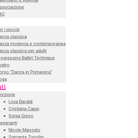
alendario e Agenda
ssociazione
AQ
r i piccoli
anza classica
anza moderna e contemporanea
anza classica per adulti
rogressing Ballet Technique
eatro
orso “Danza in Primavera”
oga
ti
irezione
Licia Baraldi
Cristiana Cappi
Sonia Greco
nsegnanti
Nicole Manzato
Samanta Tonolini