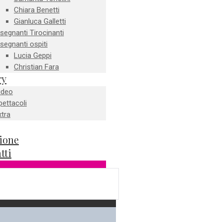
Chiara Benetti
Gianluca Galletti
nsegnanti Tirocinanti
nsegnanti ospiti
Lucia Geppi
Christian Fara
ry
ideo
pettacoli
xtra
zione
tti