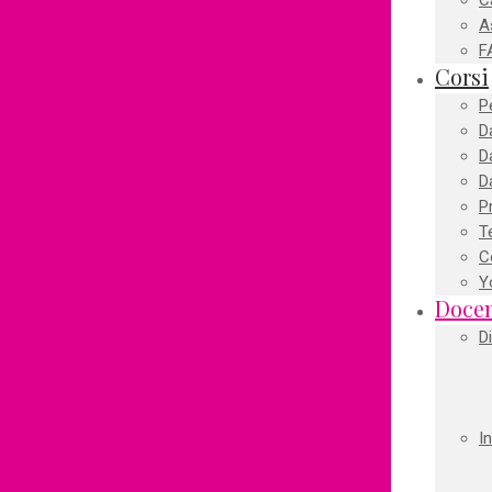
C
A
F
Corsi
Pe
D
D
D
P
T
C
Y
Docen
D
I