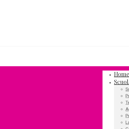
Hom
Scuol
S
P
T
A
P
L