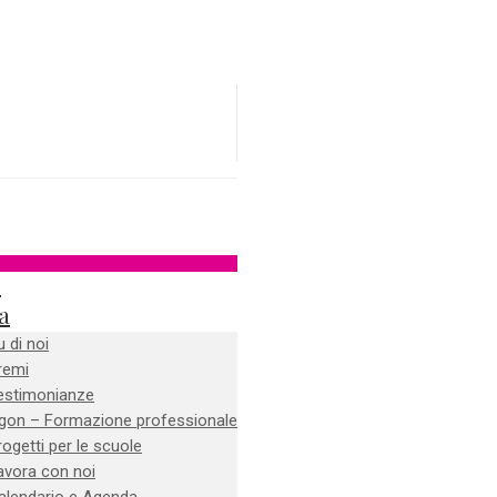
e
a
u di noi
remi
estimonianze
gon – Formazione professionale
rogetti per le scuole
avora con noi