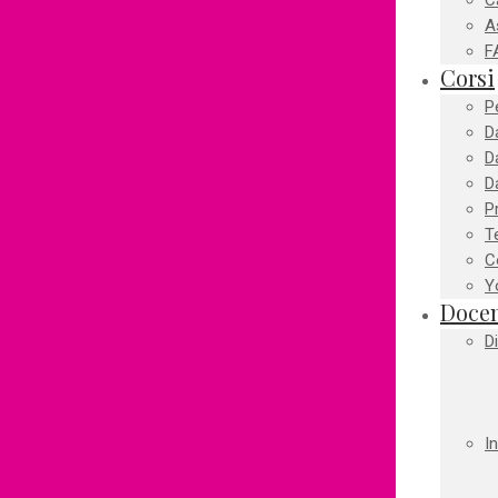
C
A
F
Corsi
Pe
D
D
D
P
T
C
Y
Docen
D
I