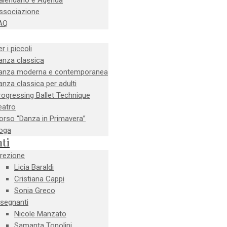
alendario e Agenda
ssociazione
AQ
r i piccoli
anza classica
anza moderna e contemporanea
anza classica per adulti
rogressing Ballet Technique
eatro
orso “Danza in Primavera”
oga
ti
irezione
Licia Baraldi
Cristiana Cappi
Sonia Greco
nsegnanti
Nicole Manzato
Samanta Tonolini