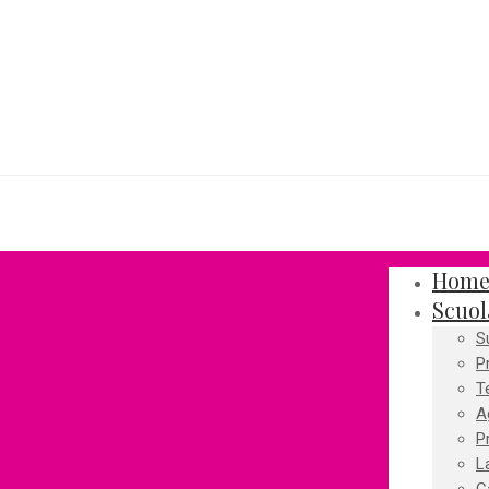
Hom
Scuol
S
P
T
A
P
L