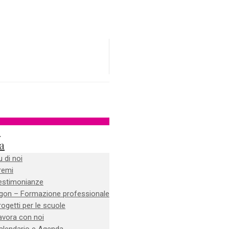
e
a
u di noi
remi
estimonianze
gon – Formazione professionale
rogetti per le scuole
avora con noi