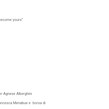
 become yours”
r Agnese Alberghini
ancesca Menabue e borsa di